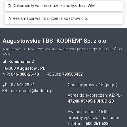
Dokumenty ws. montażu klimatyzatora WM
Reklamacja ws. rozliczenia kosztów c.o.
Augustowskie TBS "KODREM" Sp. z o.o
Augustowskie Towarzystwo Budownictwa Społecznego „KODREM” Sp.
z o.o
ul. Komunalna 2
16-300 Augustów , PL
NIP:
846-000-26-48
REGON:
790505432
87 643 28 31
Godziny pracy 7-15 (pn-pt)
sekretariat@kodrem.pl
Adres do e-doręczeń:
AE:PL-
47240-95495-HJHUD-20
Awarie po godz. 15.00
prosimy zgłaszać na numer
telefonu:
500 261 523