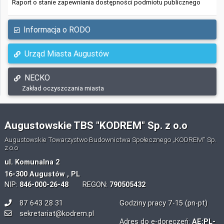
Raport o stanie zapewniania dostępności podmiotu publicznego
Informacja o RODO
Urząd Miasta Augustów
NECKO
Zakład oczyszczania miasta
Augustowskie TBS "KODREM" Sp. z o.o
Augustowskie Towarzystwo Budownictwa Społecznego „KODREM” Sp.
z o.o
ul. Komunalna 2
16-300 Augustów , PL
NIP:
846-000-26-48
REGON:
790505432
87 643 28 31
Godziny pracy 7-15 (pn-pt)
sekretariat@kodrem.pl
Adres do e-doręczeń:
AE:PL-