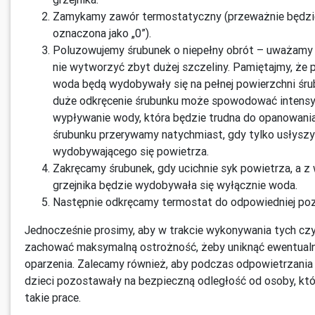
Zamykamy zawór termostatyczny (przeważnie będzie
oznaczona jako „0”).
Poluzowujemy śrubunek o niepełny obrót – uważamy 
nie wytworzyć zbyt dużej szczeliny. Pamiętajmy, że 
woda będą wydobywały się na pełnej powierzchni śru
duże odkręcenie śrubunku może spowodować intens
wypływanie wody, która będzie trudna do opanowania
śrubunku przerywamy natychmiast, gdy tylko usłysz
wydobywającego się powietrza.
Zakręcamy śrubunek, gdy ucichnie syk powietrza, a z
grzejnika będzie wydobywała się wyłącznie woda.
Następnie odkręcamy termostat do odpowiedniej pozy
Jednocześnie prosimy, aby w trakcie wykonywania tych cz
zachować maksymalną ostrożność, żeby uniknąć ewentual
oparzenia. Zalecamy również, aby podczas odpowietrzania 
dzieci pozostawały na bezpieczną odległość od osoby, kt
takie prace.