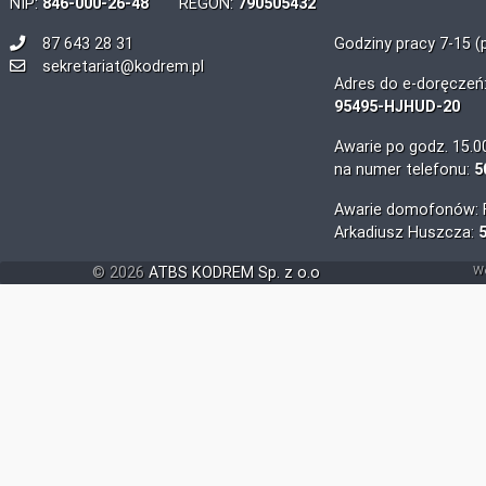
NIP:
846-000-26-48
REGON:
790505432
87 643 28 31
Godziny pracy 7-15 (
sekretariat@kodrem.pl
Adres do e-doręczeń
95495-HJHUD-20
Awarie po godz. 15.0
na numer telefonu:
5
Awarie domofonów: F
Arkadiusz Huszcza:
©
2026
ATBS KODREM Sp. z o.o
We