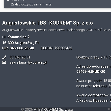
Zakład oczyszczania miasta
Augustowskie TBS "KODREM" Sp. z o.o
Augustowskie Towarzystwo Budownictwa Społecznego „KODREM” Sp. z 
ul. Komunalna 2
16-300 Augustów , PL
NIP:
846-000-26-48
REGON:
790505432
87 643 28 31
Godziny pracy 7-15 (
sekretariat@kodrem.pl
Adres do e-doręczeń
95495-HJHUD-20
Awarie po godz. 15.0
na numer telefonu:
5
Awarie domofonów: F
Arkadiusz Huszcza:
©
2026
ATBS KODREM Sp. z o.o
We