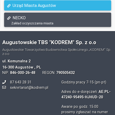
Urząd Miasta Augustów
NECKO
Zakład oczyszczania miasta
Augustowskie TBS "KODREM" Sp. z o.o
Augustowskie Towarzystwo Budownictwa Społecznego „KODREM” Sp.
z o.o
ul. Komunalna 2
16-300 Augustów , PL
NIP:
846-000-26-48
REGON:
790505432
87 643 28 31
Godziny pracy 7-15 (pn-pt)
sekretariat@kodrem.pl
Adres do e-doręczeń:
AE:PL-
47240-95495-HJHUD-20
Awarie po godz. 15.00
prosimy zgłaszać na numer